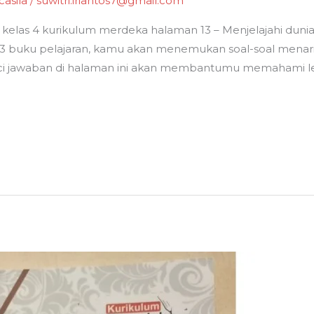
asila
/
suwitri.iriantos7@gmail.com
kelas 4 kurikulum merdeka halaman 13 – Menjelajahi dunia 
an 13 buku pelajaran, kamu akan menemukan soal-soal me
 Kunci jawaban di halaman ini akan membantumu memahami