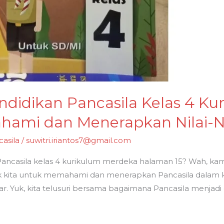
didikan Pancasila Kelas 4 K
ami dan Menerapkan Nilai-Nil
asila
/
suwitri.iriantos7@gmail.com
ancasila kelas 4 kurikulum merdeka halaman 15? Wah, kamu 
ak kita untuk memahami dan menerapkan Pancasila dalam ke
r. Yuk, kita telusuri bersama bagaimana Pancasila menjadi