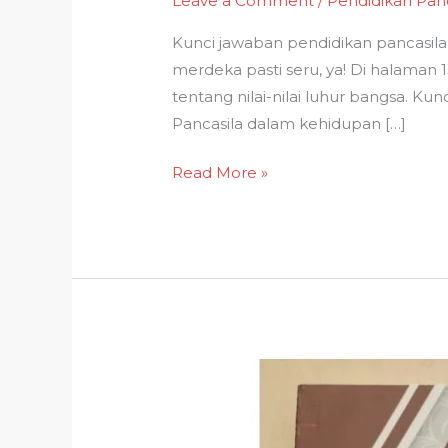
Leave a Comment
/
Pendidikan Panc
Kunci jawaban pendidikan pancasila 
merdeka pasti seru, ya! Di halam
tentang nilai-nilai luhur bangsa.
Pancasila dalam kehidupan […]
Kunci
Read More »
Jawaban
Pendidikan
Pancasila
Kelas
4
Kurikulum
Merdeka
Halaman
13:
Memahami