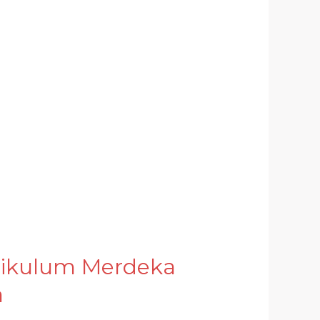
urikulum Merdeka
a