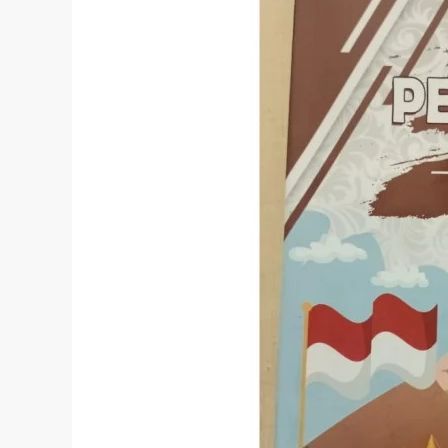
Nilai-
Nilai
Luhur
Bangsa