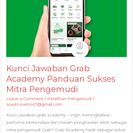
Kunci Jawaban Grab
Academy Panduan Sukses
Mitra Pengemudi
Leave a Comment
/
Pelatihan Pengemudi
/
suwitri.iriantos7@gmail.com
Kunci jawaban grab academy – Ingin meningkatkan
performa berkendara dan meraih penghasilan lebih sebagai
mitra pengemudi Grab? Grab Academy hadir sebagai solusi