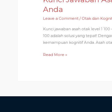
Anda
Leave a Comment
/
Otak dan Kognit
Kunci jawaban asah otak level 1 10
100 adalah solusi yang tepat! Deng
kemampuan kognitif Anda. Asah otak
Kunci
Read More »
Jawaban
Asah
Otak
Level
1
–
100
Rahasia