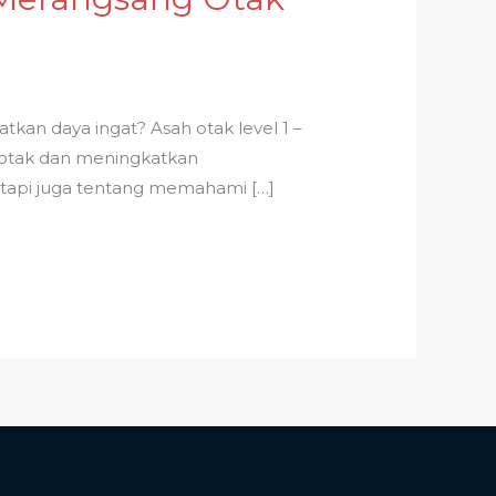
kan daya ingat? Asah otak level 1 –
g otak dan meningkatkan
etapi juga tentang memahami […]