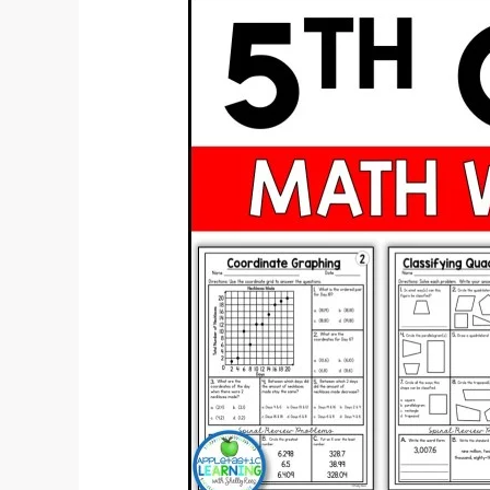
Soal-
Soal
Menarik