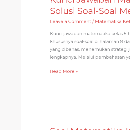
Solusi Soal-Soal M
Leave a Comment
/
Matematika Kel
Kunci jawaban matematika kelas 5 
khususnya soal-soal di halaman 8 
yang dibahas, menemukan strategi 
lengkapnya. Melalui pembahasan yan
Kunci
Read More »
Jawaban
Matematika
Kelas
5
Halaman
8
dan