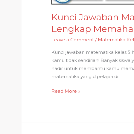
Kunci Jawaban Ma
Lengkap Memaham
Leave a Comment
/
Matematika Kel
Kunci jawaban matematika kelas 5 h
kamu tidak sendirian! Banyak siswa
hadir untuk membantu kamu memah
matematika yang dipelajari di
Kunci
Read More »
Jawaban
Matematika
Kelas
5
Halaman