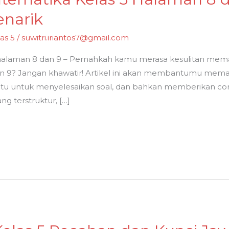
enarik
as 5
/
suwitri.iriantos7@gmail.com
halaman 8 dan 9 – Pernahkah kamu merasa kesulitan mema
dan 9? Jangan khawatir! Artikel ini akan membantumu m
jitu untuk menyelesaikan soal, dan bahkan memberikan c
g terstruktur, […]