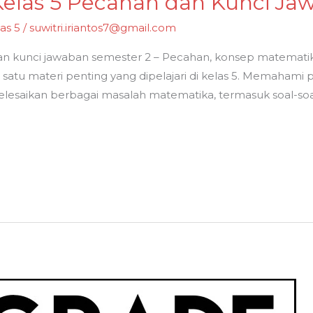
Kelas 5 Pecahan dan Kunci Ja
as 5
/
suwitri.iriantos7@gmail.com
an kunci jawaban semester 2 – Pecahan, konsep matematik
h satu materi penting yang dipelajari di kelas 5. Memaham
esaikan berbagai masalah matematika, termasuk soal-soal u