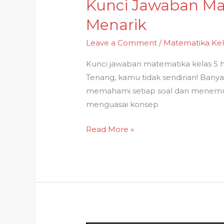
Kunci Jawaban Mat
Menarik
Leave a Comment
/
Matematika Kel
Kunci jawaban matematika kelas 5 h
Tenang, kamu tidak sendirian! Banya
memahami setiap soal dan menemuk
menguasai konsep
Kunci
Read More »
Jawaban
Matematika
Kelas
5
Halaman
15:
Solusi