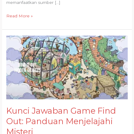
memanfaatkan sumber […]
Kunci
Read More »
Jawaban
Wow
Level
126:
Temukan
Jalan
Keluar
dari
Jebakan
Kunci Jawaban Game Find
Out: Panduan Menjelajahi
Misteri