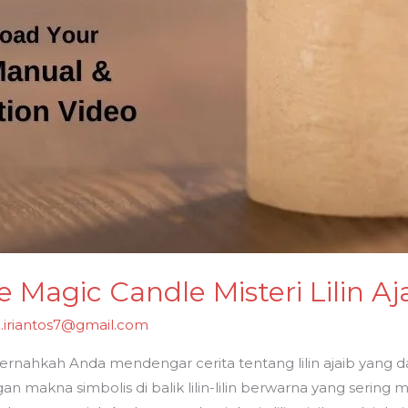
 Magic Candle Misteri Lilin A
i.iriantos7@gmail.com
Pernahkah Anda mendengar cerita tentang lilin ajaib yan
makna simbolis di balik lilin-lilin berwarna yang sering mu