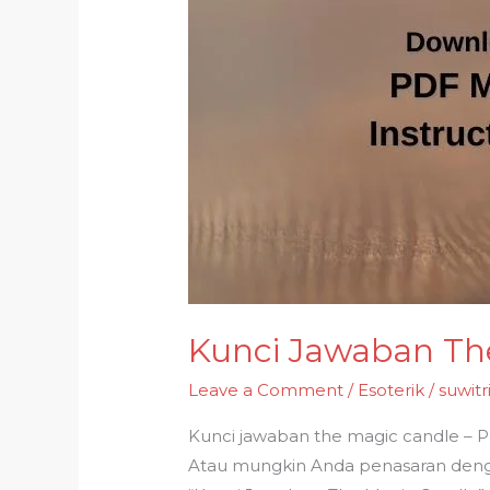
Kunci Jawaban The
Leave a Comment
/
Esoterik
/
suwitr
Kunci jawaban the magic candle – 
Atau mungkin Anda penasaran dengan 