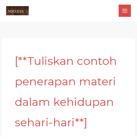
Skip
to
content
[**Tuliskan contoh
penerapan materi
dalam kehidupan
sehari-hari**]