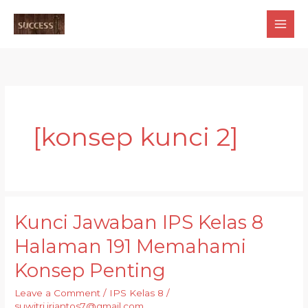
Skip
to
content
[konsep kunci 2]
Kunci Jawaban IPS Kelas 8
Halaman 191 Memahami
Konsep Penting
Leave a Comment
/
IPS Kelas 8
/
suwitri.iriantos7@gmail.com