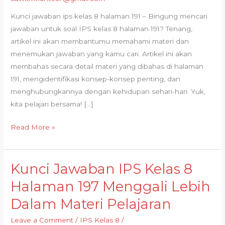
Kunci jawaban ips kelas 8 halaman 191 – Bingung mencari
jawaban untuk soal IPS kelas 8 halaman 191? Tenang,
artikel ini akan membantumu memahami materi dan
menemukan jawaban yang kamu cari. Artikel ini akan
membahas secara detail materi yang dibahas di halaman
191, mengidentifikasi konsep-konsep penting, dan
menghubungkannya dengan kehidupan sehari-hari. Yuk,
kita pelajari bersama! […]
Kunci
Read More »
Jawaban
IPS
Kelas
Kunci Jawaban IPS Kelas 8
8
Halaman 197 Menggali Lebih
Halaman
Dalam Materi Pelajaran
191
Memahami
Leave a Comment
/
IPS Kelas 8
/