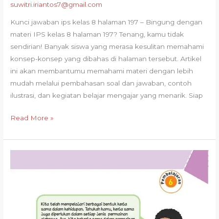
Konsep
suwitri.iriantos7@gmail.com
Penting
Kunci jawaban ips kelas 8 halaman 197 – Bingung dengan
materi IPS kelas 8 halaman 197? Tenang, kamu tidak
sendirian! Banyak siswa yang merasa kesulitan memahami
konsep-konsep yang dibahas di halaman tersebut. Artikel
ini akan membantumu memahami materi dengan lebih
mudah melalui pembahasan soal dan jawaban, contoh
ilustrasi, dan kegiatan belajar mengajar yang menarik. Siap
Kunci
Read More »
Jawaban
IPS
Kelas
8
Halaman
197
Menggali
Lebih